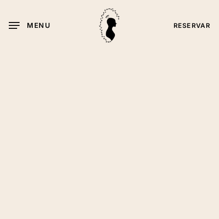
Skip
to
MENU
RESERVAR
main
content