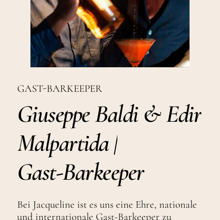
GAST-BARKEEPER
Giuseppe
Baldi
&
Edir
Malpartida
|
Gast-Barkeeper
Bei Jacqueline ist es uns eine Ehre, nationale
und internationale Gast-Barkeeper zu