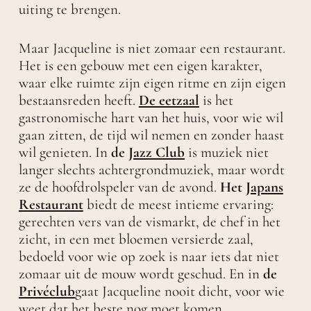
uiting te brengen.
Maar Jacqueline is niet zomaar een restaurant.
Het is een gebouw met een eigen karakter,
waar elke ruimte zijn eigen ritme en zijn eigen
bestaansreden heeft.
De eetzaal
is het
gastronomische hart van het huis, voor wie wil
gaan zitten, de tijd wil nemen en zonder haast
wil genieten. In
de
Jazz Club
is muziek niet
langer slechts achtergrondmuziek, maar wordt
ze de hoofdrolspeler van de avond.
Het
Japans
Restaurant
biedt de meest intieme ervaring:
gerechten vers van de vismarkt, de chef in het
zicht, in een met bloemen versierde zaal,
bedoeld voor wie op zoek is naar iets dat niet
zomaar uit de mouw wordt geschud. En in
de
Privéclub
gaat Jacqueline nooit dicht, voor wie
weet dat het beste nog moet komen.