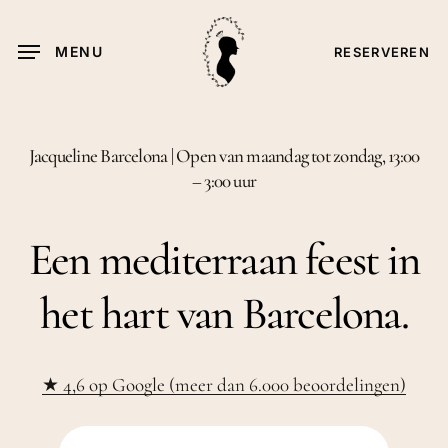
Ga
naar
MENU
RESERVEREN
hoofdinhoud
Jacqueline Barcelona | Open van maandag tot zondag, 13:00
– 3:00 uur
Een mediterraan feest in
het hart van Barcelona.
★
4,6 op Google (meer dan 6.000 beoordelingen)